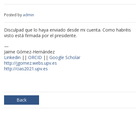
Posted by
admin
Disculpad que lo haya enviado desde mi cuenta. Como habréis
visto está firmada por el presidente.
—
Jaime Gómez-Hernández
Linkedin
||
ORCID
||
Google Scholar
http://jgomez.webs.upv.es
http://cias2021.upv.es
Back