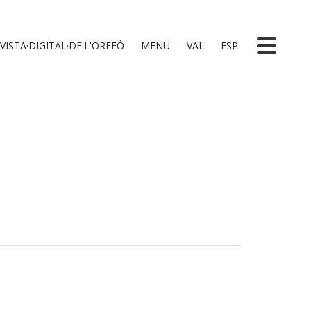
VISTA·DIGITAL·DE·L'ORFEÓ
MENU
VAL
ESP