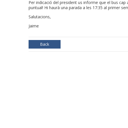
Per indicació del president us informe que el bus cap a
puntual! Hi haurà una parada a les 17:35 al primer se
Salutacions,
Jaime
Back