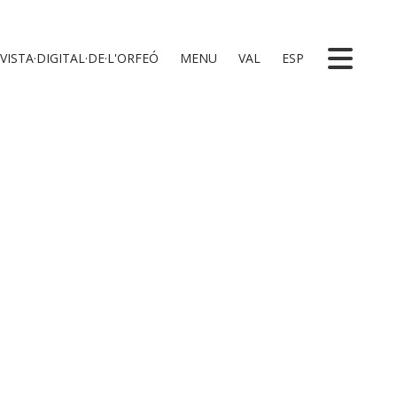
VISTA·DIGITAL·DE·L'ORFEÓ
MENU
VAL
ESP