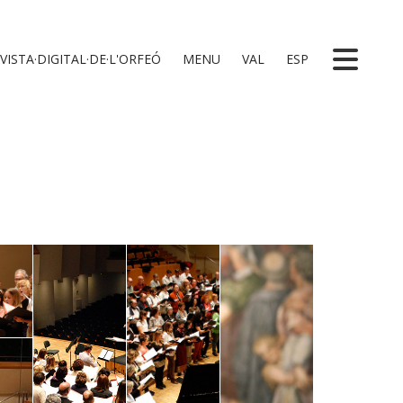
VISTA·DIGITAL·DE·L'ORFEÓ
MENU
VAL
ESP