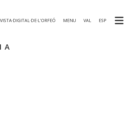
VISTA·DIGITAL·DE·L'ORFEÓ
MENU
VAL
ESP
NA