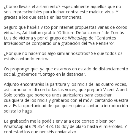
¿Cómo lleváis el aislamiento? Especialmente aquellos que no
sois imprescindibles para luchar contra este maldito virus. Y
gracias a los que estáis en las trincheras.
Seguro que habéis visto por internet propuestas varias de coros
virtuales, Ad Libitum grabó "Officium Defunctorum" de Tomás
Luis de Victoria y por el grupo de WhatsApp de "Cantantes
Intrépidos" se compartió una grabación del "Va Pensiero".
¿Por qué no hacemos algo similar nosotros? Sé que todos os
estáis cantando encima.
Os propongo que, ya que estamos en estado de distanciamento
social, grabemos "Contigo en la distancia".
Adjunto encontraréis la partitura y los midis de las cuatro voces,
así como un midi con todas las voces, que preparó Vicent Albert.
Solo tenéis que poneros unos auriculares para escuchar
cualquiera de los midis y grabaros con el móvil cantando vuestra
voz. Es la oportunidad de que quien quiera cantar la introducción
solista lo haga.
La grabación me la podéis enviar a este correo o bien por
WhatsApp al 629 354 478. Os doy de plazo hasta el miércoles. Y
contestad los que penséis enviar algo.