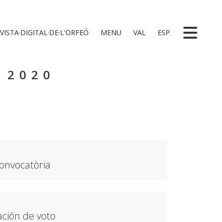
VISTA·DIGITAL·DE·L'ORFEÓ
MENU
VAL
ESP
 2020
onvocatòria
ación de voto